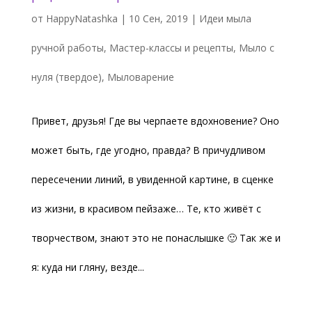
от
HappyNatashka
|
10 Сен, 2019
|
Идеи мыла
ручной работы
,
Мастер-классы и рецепты
,
Мыло с
нуля (твердое)
,
Мыловарение
Привет, друзья! Где вы черпаете вдохновение? Оно
может быть, где угодно, правда? В причудливом
пересечении линий, в увиденной картине, в сценке
из жизни, в красивом пейзаже… Те, кто живёт с
творчеством, знают это не понаслышке 🙂 Так же и
я: куда ни гляну, везде...