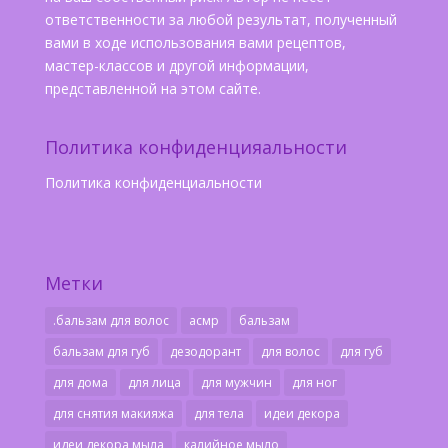
ответственности за любой результат, полученный
вами в ходе использования вами рецептов,
мастер-классов и другой информации,
представленной на этом сайте.
Политика конфиденцияальности
Политика конфиденциальности
Метки
.бальзам для волос
асмр
бальзам
бальзам для губ
дезодорант
для волос
для губ
для дома
для лица
для мужчин
для ног
для снятия макияжа
для тела
идеи декора
идеи декора мыла
калийное мыло