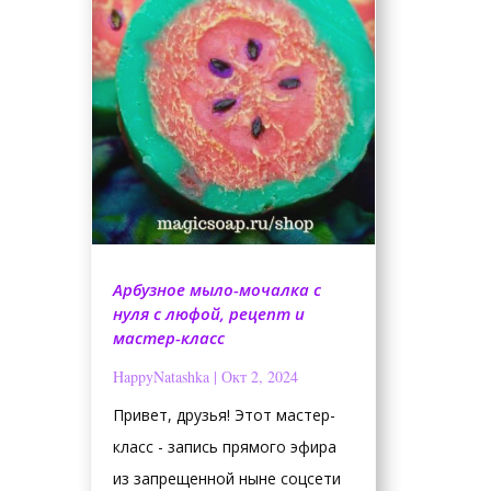
Арбузное мыло-мочалка с
нуля с люфой, рецепт и
мастер-класс
HappyNatashka
|
Окт 2, 2024
Привет, друзья! Этот мастер-
класс - запись прямого эфира
из запрещенной ныне соцсети