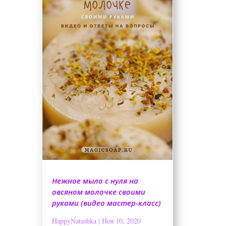
Нежное мыло с нуля на
овсяном молочке своими
руками (видео мастер-класс)
HappyNatashka
|
Ноя 10, 2020