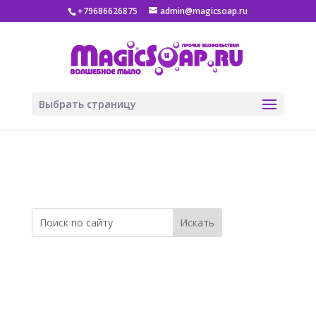
+79686626875
admin@magicsoap.ru
Выбрать страницу