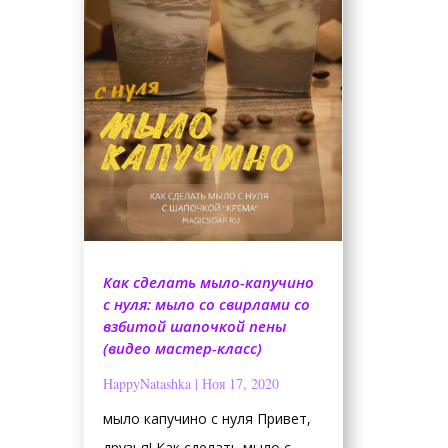
Как сделать мыло-капучино
с нуля: мыло со свирлами со
взбитой шапочкой пены
(видео мастер-класс)
HappyNatashka
|
Ноя 17, 2020
мыло капучино с нуля Привет,
друзья! Как сделать мыло с