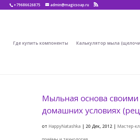
+79686626875
admin@magicsoap.ru
Где купить компоненты
Калькулятор мыла (щелочи
Мыльная основа своими р
домашних условиях (реце
от
HappyNatashka
|
20 Дек, 2012
|
Мастер-кл
приёмы и технология