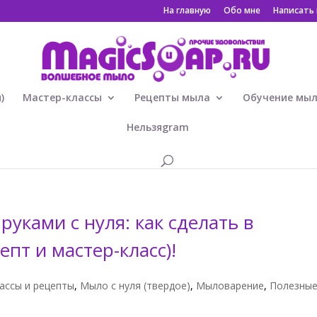
На главную
Обо мне
Написать
)
Мастер-классы
Рецепты мыла
Обучение мы
Нельзяgram
уками с нуля: как сделать в
пт и мастер-класс)!
ассы и рецепты
,
Мыло с нуля (твердое)
,
Мыловарение
,
Полезны