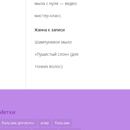
мыла с нуля — видео
мастер-класс.
Жанна
к записи
Шампуневое мыло
«Пушистый слон» (для
тонких волос)
Метки
.бальзам для волос
асмр
бальзам