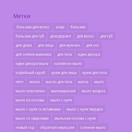
Метки
.бальзам для волос
асмр
бальзам
бальзам для губ
дезодорант
для волос
для губ
для дома
для лица
для мужчин
для ног
для снятия макияжа
для тела
идеи декора
идеи декора мыла
калийное мыло
кофейный скраб
крем для лица
крем для тела
лето
маска
масло для тела
матча
мыло
мыло-пластилин
мыловарение
мыло жидкое
мыло из основы
мыло с нуля
мыло с нуля со вставками
мыло с нуля твердое
мыло со свирлами
мыльная основа с нуля
новый год
обратная эмульсия
осеннее мыло