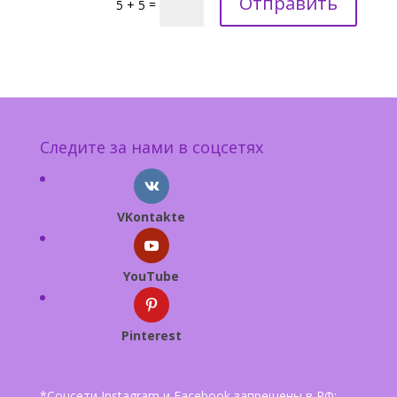
Отправить
=
5 + 5
Следите за нами в соцсетях
VKontakte
YouTube
Pinterest
*Соцсети Instagram и Facebook запрещены в РФ;