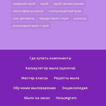
сахарный скраб
скраб
скраб своими руками
смеси эфирных масел
солнцезащитный крем
соль для ванны
твердое мыло с нуля
шоколад
шоколадное мыло с нуля
Где купить компоненты
Калькулятор мыла (щелочи)
Мастер-классы
Рецепты мыла
Обучение мыловарению
Энциклопедия
Мыло на заказ
Нельзяgram