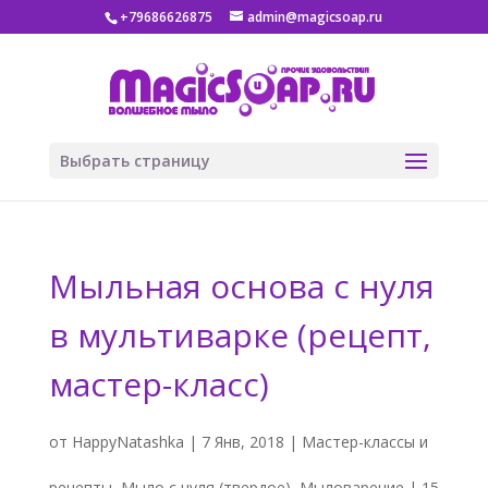
+79686626875
admin@magicsoap.ru
Выбрать страницу
Мыльная основа с нуля
в мультиварке (рецепт,
мастер-класс)
от
HappyNatashka
|
7 Янв, 2018
|
Мастер-классы и
рецепты
,
Мыло с нуля (твердое)
,
Мыловарение
|
15