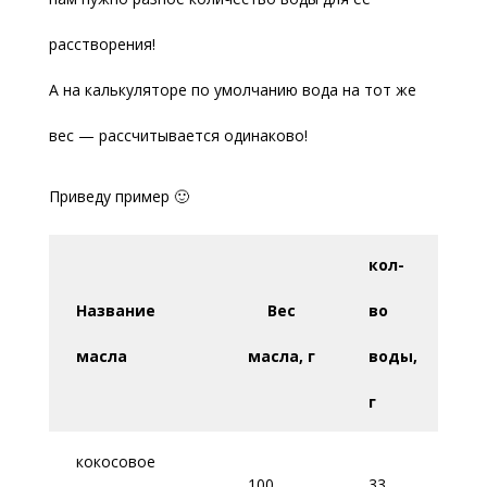
расстворения!
А на калькуляторе по умолчанию вода на тот же
вес — рассчитывается одинаково!
Приведу пример 🙂
кол-
к
Название
Вес
во
щ
масла
масла,
г
воды,
N
г
кокосовое
100
33
18