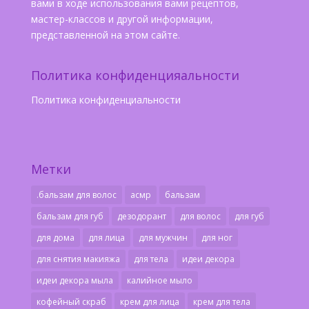
вами в ходе использования вами рецептов,
мастер-классов и другой информации,
представленной на этом сайте.
Политика конфиденцияальности
Политика конфиденциальности
Метки
.бальзам для волос
асмр
бальзам
бальзам для губ
дезодорант
для волос
для губ
для дома
для лица
для мужчин
для ног
для снятия макияжа
для тела
идеи декора
идеи декора мыла
калийное мыло
кофейный скраб
крем для лица
крем для тела