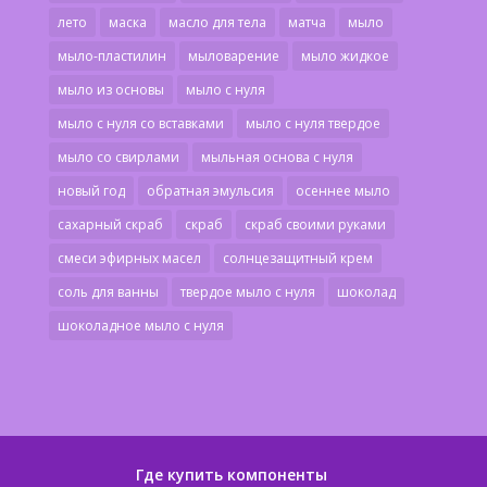
лето
маска
масло для тела
матча
мыло
мыло-пластилин
мыловарение
мыло жидкое
мыло из основы
мыло с нуля
мыло с нуля со вставками
мыло с нуля твердое
мыло со свирлами
мыльная основа с нуля
новый год
обратная эмульсия
осеннее мыло
сахарный скраб
скраб
скраб своими руками
смеси эфирных масел
солнцезащитный крем
соль для ванны
твердое мыло с нуля
шоколад
шоколадное мыло с нуля
Где купить компоненты