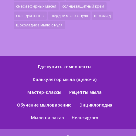
смеси эфирных масел
солнцезащитный крем
соль для ванны
твердое мыло с нуля
шоколад
шоколадное мыло с нуля
Где купить компоненты
Калькулятор мыла (щелочи)
Мастер-классы
Рецепты мыла
Обучение мыловарению
Энциклопедия
Мыло на заказ
Нельзяgram