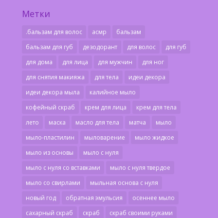
Метки
.бальзам для волос
асмр
бальзам
бальзам для губ
дезодорант
для волос
для губ
для дома
для лица
для мужчин
для ног
для снятия макияжа
для тела
идеи декора
идеи декора мыла
калийное мыло
кофейный скраб
крем для лица
крем для тела
лето
маска
масло для тела
матча
мыло
мыло-пластилин
мыловарение
мыло жидкое
мыло из основы
мыло с нуля
мыло с нуля со вставками
мыло с нуля твердое
мыло со свирлами
мыльная основа с нуля
новый год
обратная эмульсия
осеннее мыло
сахарный скраб
скраб
скраб своими руками