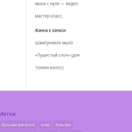
мыла с нуля — видео
мастер-класс.
Жанна
к записи
Шампуневое мыло
«Пушистый слон» (для
тонких волос)
Метки
.бальзам для волос
асмр
бальзам