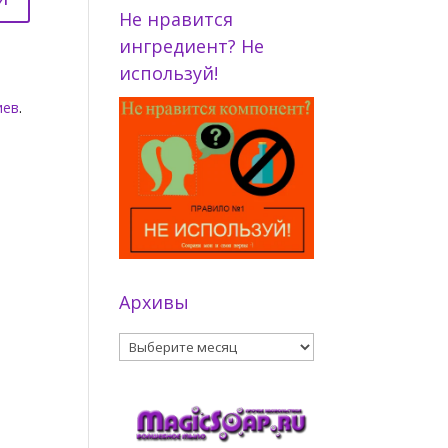
Не нравится
ингредиент? Не
используй!
иев
.
Архивы
Архивы