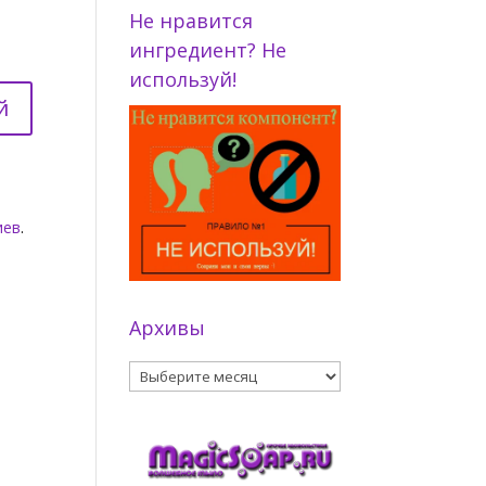
Не нравится
ингредиент? Не
используй!
иев
.
Архивы
Архивы