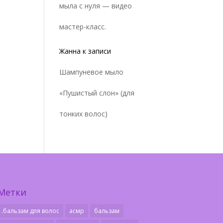
мыла с нуля — видео
мастер-класс.
Жанна
к записи
Шампуневое мыло
«Пушистый слон» (для
тонких волос)
Метки
.бальзам для волос
асмр
бальзам