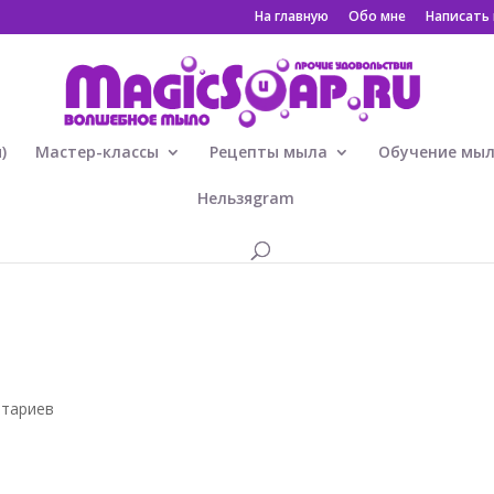
На главную
Обо мне
Написать
)
Мастер-классы
Рецепты мыла
Обучение мы
Нельзяgram
нтариев