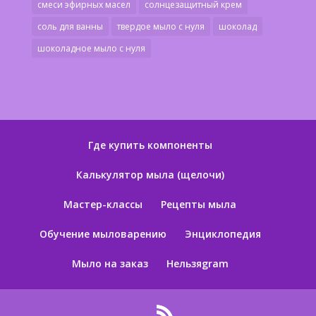
смеси эфирных масел
солнцезащитный крем
соль для ванны
твердое мыло с нуля
шоколад
шоколадное мыло с нуля
Где купить компоненты
Калькулятор мыла (щелочи)
Мастер-классы
Рецепты мыла
Обучение мыловарению
Энциклопедия
Мыло на заказ
Нельзяgram