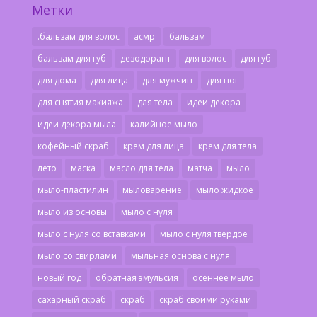
Метки
.бальзам для волос
асмр
бальзам
бальзам для губ
дезодорант
для волос
для губ
для дома
для лица
для мужчин
для ног
для снятия макияжа
для тела
идеи декора
идеи декора мыла
калийное мыло
кофейный скраб
крем для лица
крем для тела
лето
маска
масло для тела
матча
мыло
мыло-пластилин
мыловарение
мыло жидкое
мыло из основы
мыло с нуля
мыло с нуля со вставками
мыло с нуля твердое
мыло со свирлами
мыльная основа с нуля
новый год
обратная эмульсия
осеннее мыло
сахарный скраб
скраб
скраб своими руками