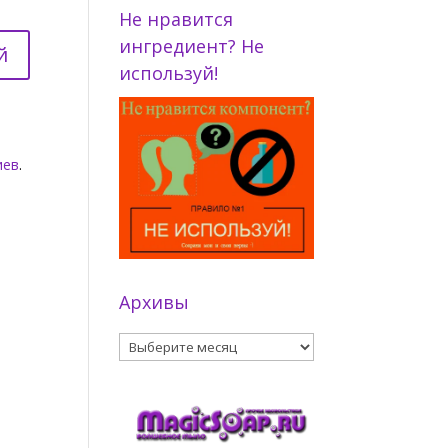
Не нравится
ингредиент? Не
используй!
иев
.
Архивы
Архивы