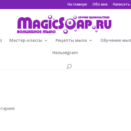
На главную
Обо мне
Написать
)
Мастер-классы
Рецепты мыла
Обучение мы
Нельзяgram
нтариев