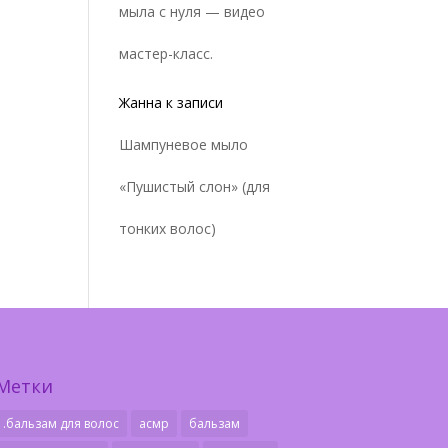
мыла с нуля — видео
мастер-класс.
Жанна
к записи
Шампуневое мыло
«Пушистый слон» (для
тонких волос)
Метки
.бальзам для волос
асмр
бальзам