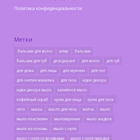
Политика конфиденциальности
Метки
.бальзам для волос
асмр
бальзам
бальзам для губ
дезодорант
для волос
для губ
для дома
для лица
для мужчин
для ног
для снятия макияжа
для тела
идеи декора
идеи декора мыла
калийное мыло
кофейный скраб
крем для лица
крем для тела
лето
маска
масло для тела
матча
мыло
мыло-пластилин
мыловарение
мыло жидкое
мыло из основы
мыло с нуля
мыло с нуля со вставками
мыло с нуля твердое