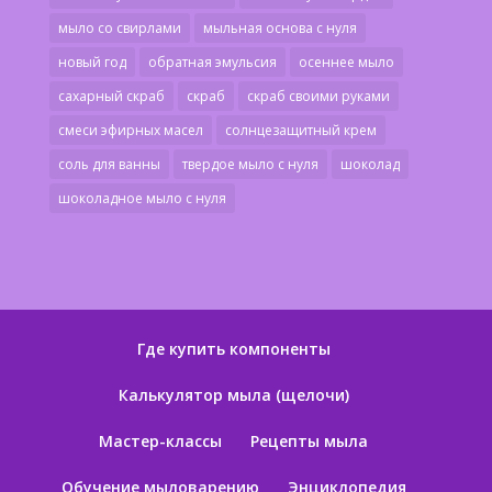
мыло со свирлами
мыльная основа с нуля
новый год
обратная эмульсия
осеннее мыло
сахарный скраб
скраб
скраб своими руками
смеси эфирных масел
солнцезащитный крем
соль для ванны
твердое мыло с нуля
шоколад
шоколадное мыло с нуля
Где купить компоненты
Калькулятор мыла (щелочи)
Мастер-классы
Рецепты мыла
Обучение мыловарению
Энциклопедия