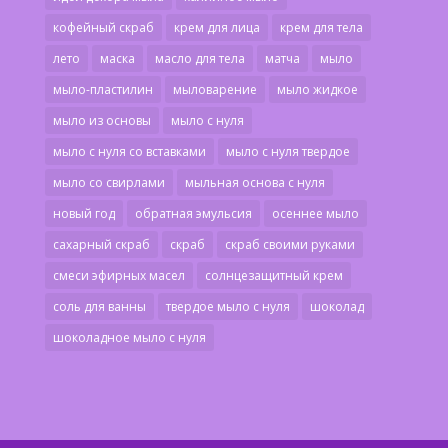
кофейный скраб
крем для лица
крем для тела
лето
маска
масло для тела
матча
мыло
мыло-пластилин
мыловарение
мыло жидкое
мыло из основы
мыло с нуля
мыло с нуля со вставками
мыло с нуля твердое
мыло со свирлами
мыльная основа с нуля
новый год
обратная эмульсия
осеннее мыло
сахарный скраб
скраб
скраб своими руками
смеси эфирных масел
солнцезащитный крем
соль для ванны
твердое мыло с нуля
шоколад
шоколадное мыло с нуля