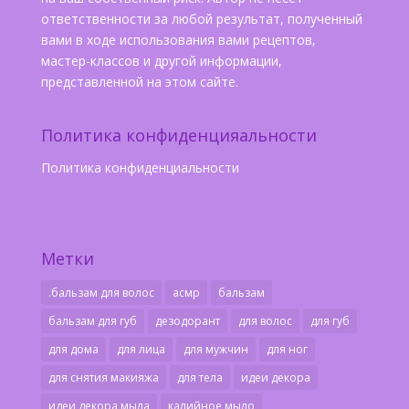
ответственности за любой результат, полученный
вами в ходе использования вами рецептов,
мастер-классов и другой информации,
представленной на этом сайте.
Политика конфиденцияальности
Политика конфиденциальности
Метки
.бальзам для волос
асмр
бальзам
бальзам для губ
дезодорант
для волос
для губ
для дома
для лица
для мужчин
для ног
для снятия макияжа
для тела
идеи декора
идеи декора мыла
калийное мыло