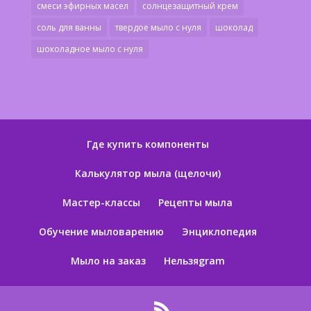
смеси эфирных масел
солнцезащитный крем
соль для ванны
твердое мыло с нуля
шоколад
шоколадное мыло с нуля
Где купить компоненты
Калькулятор мыла (щелочи)
Мастер-классы
Рецепты мыла
Обучение мыловарению
Энциклопедия
Мыло на заказ
Нельзяgram