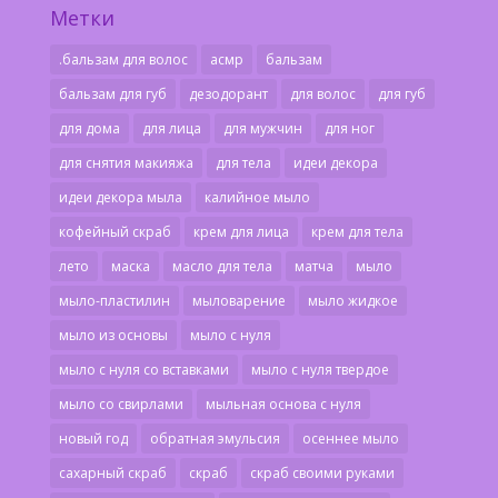
Метки
.бальзам для волос
асмр
бальзам
бальзам для губ
дезодорант
для волос
для губ
для дома
для лица
для мужчин
для ног
для снятия макияжа
для тела
идеи декора
идеи декора мыла
калийное мыло
кофейный скраб
крем для лица
крем для тела
лето
маска
масло для тела
матча
мыло
мыло-пластилин
мыловарение
мыло жидкое
мыло из основы
мыло с нуля
мыло с нуля со вставками
мыло с нуля твердое
мыло со свирлами
мыльная основа с нуля
новый год
обратная эмульсия
осеннее мыло
сахарный скраб
скраб
скраб своими руками