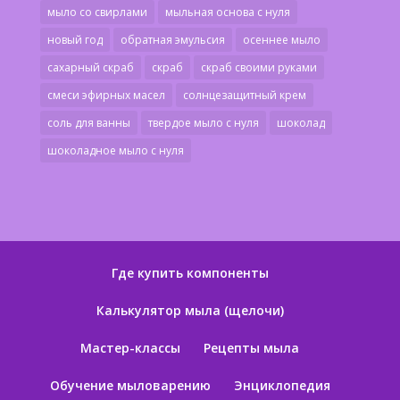
мыло со свирлами
мыльная основа с нуля
новый год
обратная эмульсия
осеннее мыло
сахарный скраб
скраб
скраб своими руками
смеси эфирных масел
солнцезащитный крем
соль для ванны
твердое мыло с нуля
шоколад
шоколадное мыло с нуля
Где купить компоненты
Калькулятор мыла (щелочи)
Мастер-классы
Рецепты мыла
Обучение мыловарению
Энциклопедия