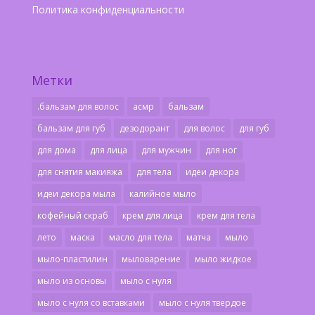
Политика конфиденциальности
Метки
.бальзам для волос
асмр
бальзам
бальзам для губ
дезодорант
для волос
для губ
для дома
для лица
для мужчин
для ног
для снятия макияжа
для тела
идеи декора
идеи декора мыла
калийное мыло
кофейный скраб
крем для лица
крем для тела
лето
маска
масло для тела
матча
мыло
мыло-пластилин
мыловарение
мыло жидкое
мыло из основы
мыло с нуля
мыло с нуля со вставками
мыло с нуля твердое