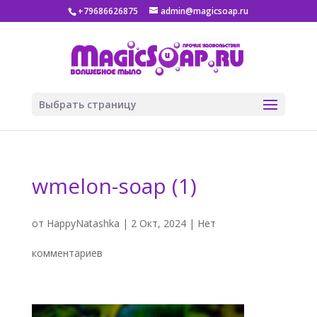
+79686626875
admin@magicsoap.ru
Выбрать страницу
wmelon-soap (1)
от
HappyNatashka
|
2 Окт, 2024
|
Нет
комментариев