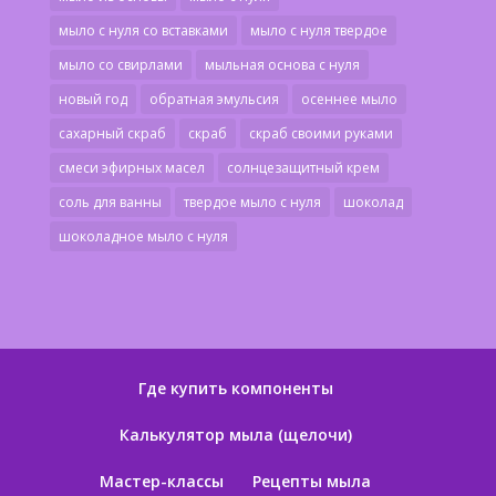
мыло с нуля со вставками
мыло с нуля твердое
мыло со свирлами
мыльная основа с нуля
новый год
обратная эмульсия
осеннее мыло
сахарный скраб
скраб
скраб своими руками
смеси эфирных масел
солнцезащитный крем
соль для ванны
твердое мыло с нуля
шоколад
шоколадное мыло с нуля
Где купить компоненты
Калькулятор мыла (щелочи)
Мастер-классы
Рецепты мыла