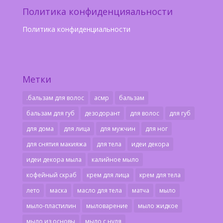
Политика конфиденцияальности
Политика конфиденциальности
Метки
.бальзам для волос
асмр
бальзам
бальзам для губ
дезодорант
для волос
для губ
для дома
для лица
для мужчин
для ног
для снятия макияжа
для тела
идеи декора
идеи декора мыла
калийное мыло
кофейный скраб
крем для лица
крем для тела
лето
маска
масло для тела
матча
мыло
мыло-пластилин
мыловарение
мыло жидкое
мыло из основы
мыло с нуля