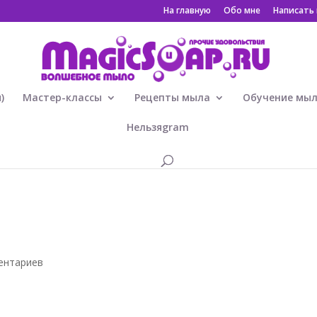
На главную
Обо мне
Написать
)
Мастер-классы
Рецепты мыла
Обучение мы
Нельзяgram
1
ентариев