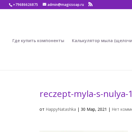
+79686626875
admin@magicsoap.ru
Где купить компоненты
Калькулятор мыла (щелочи
reczept-myla-s-nulya-
от
HappyNatashka
|
30 Мар, 2021
|
Нет комм