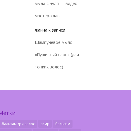
мыла с нуля — видео
мастер-класс.
Жанна
к записи
Шампуневое мыло
«Пушистый слон» (для
тонких волос)
Метки
.бальзам для волос
асмр
бальзам