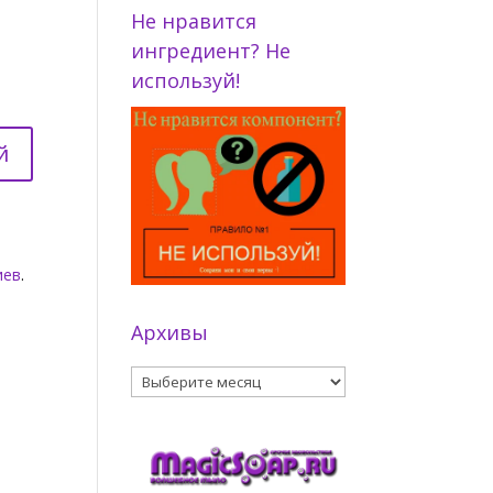
Не нравится
ингредиент? Не
используй!
иев
.
Архивы
Архивы