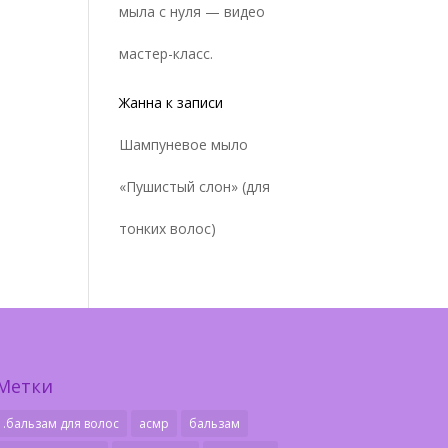
мыла с нуля — видео
мастер-класс.
Жанна
к записи
Шампуневое мыло
«Пушистый слон» (для
тонких волос)
Метки
.бальзам для волос
асмр
бальзам