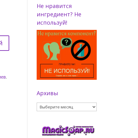
Не нравится
ингредиент? Не
используй!
иев
.
Архивы
Архивы