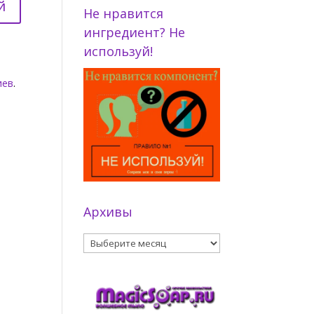
Не нравится
ингредиент? Не
используй!
иев
.
Архивы
Архивы