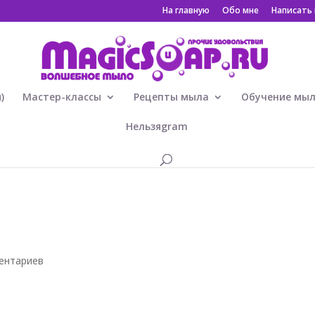
На главную
Обо мне
Написать
)
Мастер-классы
Рецепты мыла
Обучение мы
Нельзяgram
ентариев