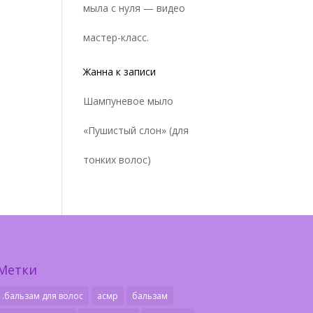
мыла с нуля — видео
мастер-класс.
Жанна
к записи
Шампуневое мыло
«Пушистый слон» (для
тонких волос)
Метки
.бальзам для волос
асмр
бальзам