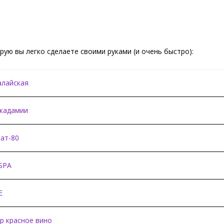
орую вы легко сделаете своими руками (и очень быстро):
алайская
кадамии
ат-80
SPA
Е
р красное вино