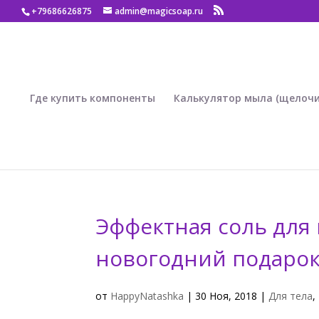
+79686626875
admin@magicsoap.ru
Где купить компоненты
Калькулятор мыла (щелочи
Эффектная соль для
новогодний подарок 
от
HappyNatashka
|
30 Ноя, 2018
|
Для тела
,