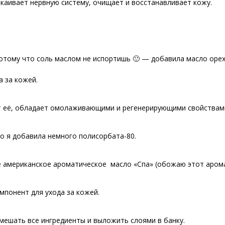
окаивает нервную систему, очищает и восстанавливает кожу.
(потому что соль маслом не испортишь 🙂 — добавила масло оре
а за кожей.
т её, обладает омолаживающими и регенерирующими свойствам
о я добавила немного полисорбата-80.
американское ароматическое масло «Спа» (обожаю этот арома
мпонент для ухода за кожей.
смешать все ингредиенты и выложить слоями в банку.