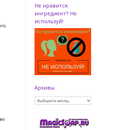
Не нравится
ингредиент? Не
используй!
что
Архивы
Архивы
тво