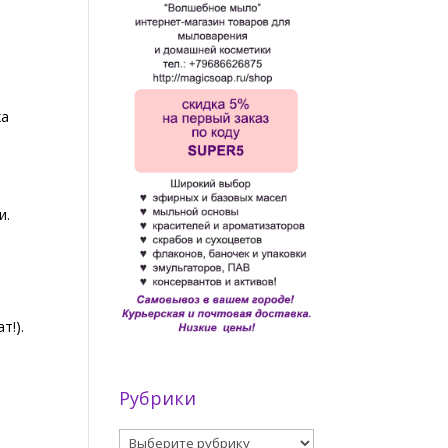
ха
и.
т!).
Рубрики
Рубрики