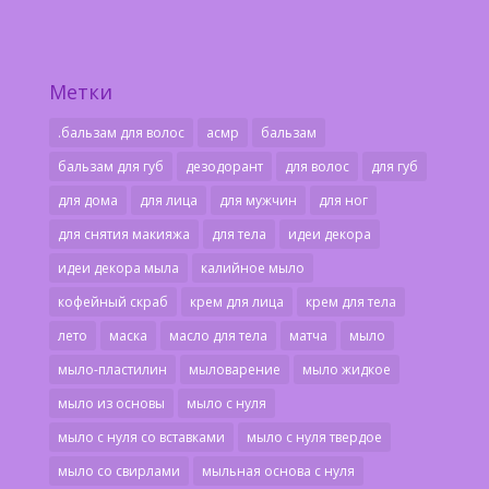
Метки
.бальзам для волос
асмр
бальзам
бальзам для губ
дезодорант
для волос
для губ
для дома
для лица
для мужчин
для ног
для снятия макияжа
для тела
идеи декора
идеи декора мыла
калийное мыло
кофейный скраб
крем для лица
крем для тела
лето
маска
масло для тела
матча
мыло
мыло-пластилин
мыловарение
мыло жидкое
мыло из основы
мыло с нуля
мыло с нуля со вставками
мыло с нуля твердое
мыло со свирлами
мыльная основа с нуля