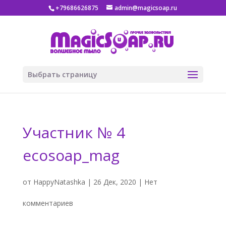
+79686626875
admin@magicsoap.ru
Выбрать страницу
Участник № 4
ecosoap_mag
от
HappyNatashka
|
26 Дек, 2020
|
Нет
комментариев