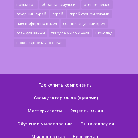
новый год
обратная эмульсия
осеннее мыло
сахарный скраб
скраб
скраб своими руками
смеси эфирных масел
солнцезащитный крем
соль для ванны
твердое мыло с нуля
шоколад
шоколадное мыло с нуля
Где купить компоненты
Калькулятор мыла (щелочи)
Мастер-классы
Рецепты мыла
Обучение мыловарению
Энциклопедия
Мыло на заказ
Нельзяgram