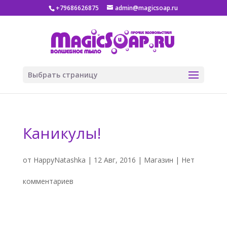
+79686626875
admin@magicsoap.ru
Выбрать страницу
Каникулы!
от
HappyNatashka
|
12 Авг, 2016
|
Магазин
|
Нет
комментариев