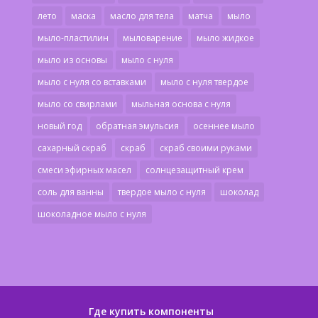
лето
маска
масло для тела
матча
мыло
мыло-пластилин
мыловарение
мыло жидкое
мыло из основы
мыло с нуля
мыло с нуля со вставками
мыло с нуля твердое
мыло со свирлами
мыльная основа с нуля
новый год
обратная эмульсия
осеннее мыло
сахарный скраб
скраб
скраб своими руками
смеси эфирных масел
солнцезащитный крем
соль для ванны
твердое мыло с нуля
шоколад
шоколадное мыло с нуля
Где купить компоненты