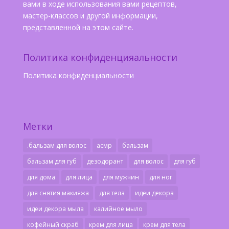
вами в ходе использования вами рецептов,
мастер-классов и другой информации,
представленной на этом сайте.
Политика конфиденцияальности
Политика конфиденциальности
Метки
.бальзам для волос
асмр
бальзам
бальзам для губ
дезодорант
для волос
для губ
для дома
для лица
для мужчин
для ног
для снятия макияжа
для тела
идеи декора
идеи декора мыла
калийное мыло
кофейный скраб
крем для лица
крем для тела