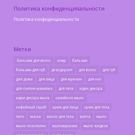
Политика конфиденцияальности
Политика конфиденциальности
Метки
.бальзам для волос
асмр
бальзам
бальзам для губ
дезодорант
для волос
для губ
для дома
для лица
для мужчин
для ног
для снятия макияжа
для тела
идеи декора
идеи декора мыла
калийное мыло
кофейный скраб
крем для лица
крем для тела
лето
маска
масло для тела
матча
мыло
мыло-пластилин
мыловарение
мыло жидкое