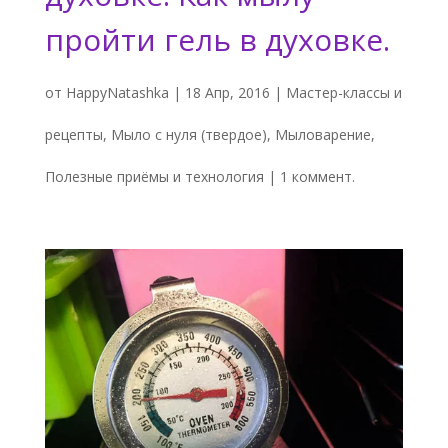
пройти гель в духовке.
от
HappyNatashka
|
18 Апр, 2016
|
Мастер-классы и
рецепты
,
Мыло с нуля (твердое)
,
Мыловарение
,
Полезные приёмы и технология
|
1 коммент.