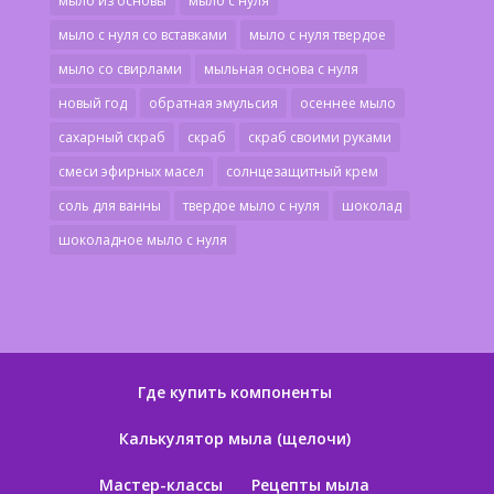
мыло из основы
мыло с нуля
мыло с нуля со вставками
мыло с нуля твердое
мыло со свирлами
мыльная основа с нуля
новый год
обратная эмульсия
осеннее мыло
сахарный скраб
скраб
скраб своими руками
смеси эфирных масел
солнцезащитный крем
соль для ванны
твердое мыло с нуля
шоколад
шоколадное мыло с нуля
Где купить компоненты
Калькулятор мыла (щелочи)
Мастер-классы
Рецепты мыла