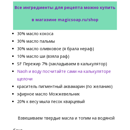
Все ингредиенты для рецепта можно купить
в магазине magicsoap.ru/shop
30% масло кокоса
30% масло пальмы
30% масло оливковое (я брала нераф)
10% масло ши (взяла раф)
SF Пережир 7% (закладываем в калькулятор)
Naoh и воду посчитайте сами на калькуляторе
щелочи
краситель пигментный аквамарин (по желанию)
эфирное масло Можжевельник
20% к весу мыла песок кварцевый
Взвешиваем твердые масла и топим на водяной