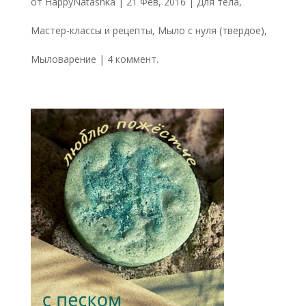
от
HappyNatashka
|
21 Фев, 2016
|
Для тела
,
Мастер-классы и рецепты
,
Мыло с нуля (твердое)
,
Мыловарение
|
4 коммент.