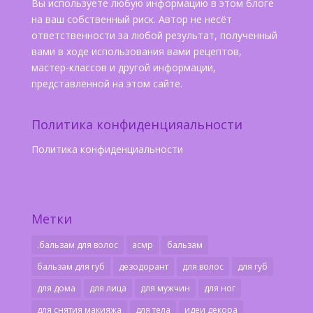
Вы используете любую информацию в этом блоге
на ваш собственный риск. Автор не несёт
ответственности за любой результат, полученный
вами в ходе использования вами рецептов,
мастер-классов и другой информации,
представленной на этом сайте.
Политика конфиденцияальности
Политика конфиденциальности
Метки
.бальзам для волос
асмр
бальзам
бальзам для губ
дезодорант
для волос
для губ
для дома
для лица
для мужчин
для ног
для снятия макияжа
для тела
идеи декора