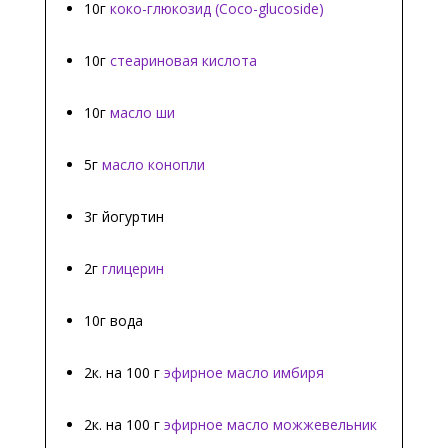
10г
коко-глюкозид (Coco-glucoside)
10г
стеариновая кислота
10г
масло ши
5г
масло конопли
3г йогуртин
2г
глицерин
10г вода
2к. на 100 г
эфирное масло имбиря
2к. на 100 г
эфирное масло можжевельник