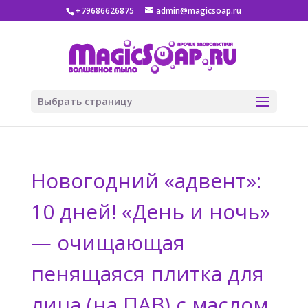
+79686626875
admin@magicsoap.ru
Выбрать страницу
Новогодний «адвент»:
10 дней! «День и ночь»
— очищающая
пенящаяся плитка для
лица (на ПАВ) с маслом