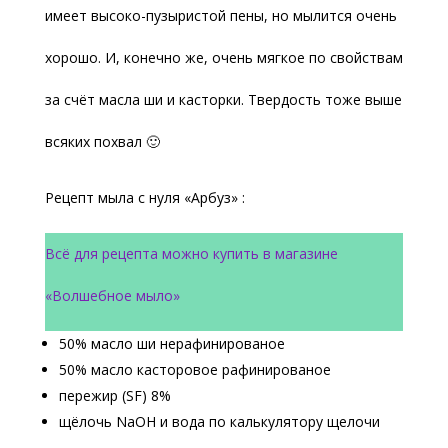
имеет высоко-пузыристой пены, но мылится очень
хорошо. И, конечно же, очень мягкое по свойствам
за счёт масла ши и касторки. Твердость тоже выше
всяких похвал 🙂
Рецепт мыла с нуля «Арбуз» :
Всё для рецепта можно купить в магазине
«Волшебное мыло»
50% масло ши нерафинированое
50% масло касторовое рафинированое
пережир (SF) 8%
щёлочь NaOH и вода по калькулятору щелочи