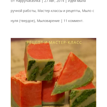
от
HappyNatashka
|
27 Авг, 2014
|
Идеи мыла
ручной работы
,
Мастер-классы и рецепты
,
Мыло с
нуля (твердое)
,
Мыловарение
|
11 коммент.