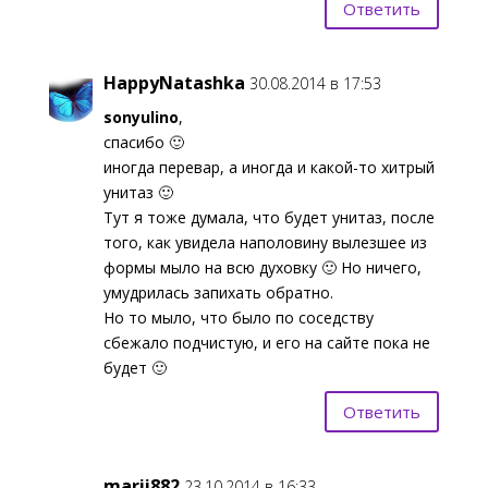
Ответить
HappyNatashka
30.08.2014 в 17:53
sonyulino
,
спасибо 🙂
иногда перевар, а иногда и какой-то хитрый
унитаз 🙂
Тут я тоже думала, что будет унитаз, после
того, как увидела наполовину вылезшее из
формы мыло на всю духовку 🙂 Но ничего,
умудрилась запихать обратно.
Но то мыло, что было по соседству
сбежало подчистую, и его на сайте пока не
будет 🙂
Ответить
marii882
23.10.2014 в 16:33