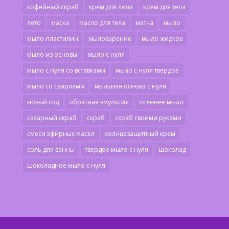
кофейный скраб
крем для лица
крем для тела
лето
маска
масло для тела
матча
мыло
мыло-пластилин
мыловарение
мыло жидкое
мыло из основы
мыло с нуля
мыло с нуля со вставками
мыло с нуля твердое
мыло со свирлами
мыльная основа с нуля
новый год
обратная эмульсия
осеннее мыло
сахарный скраб
скраб
скраб своими руками
смеси эфирных масел
солнцезащитный крем
соль для ванны
твердое мыло с нуля
шоколад
шоколадное мыло с нуля