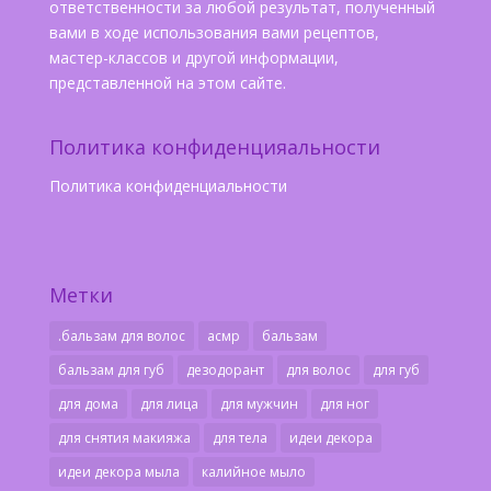
ответственности за любой результат, полученный
вами в ходе использования вами рецептов,
мастер-классов и другой информации,
представленной на этом сайте.
Политика конфиденцияальности
Политика конфиденциальности
Метки
.бальзам для волос
асмр
бальзам
бальзам для губ
дезодорант
для волос
для губ
для дома
для лица
для мужчин
для ног
для снятия макияжа
для тела
идеи декора
идеи декора мыла
калийное мыло