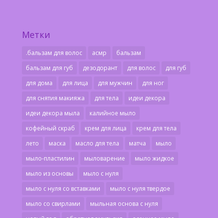
Метки
.бальзам для волос
асмр
бальзам
бальзам для губ
дезодорант
для волос
для губ
для дома
для лица
для мужчин
для ног
для снятия макияжа
для тела
идеи декора
идеи декора мыла
калийное мыло
кофейный скраб
крем для лица
крем для тела
лето
маска
масло для тела
матча
мыло
мыло-пластилин
мыловарение
мыло жидкое
мыло из основы
мыло с нуля
мыло с нуля со вставками
мыло с нуля твердое
мыло со свирлами
мыльная основа с нуля