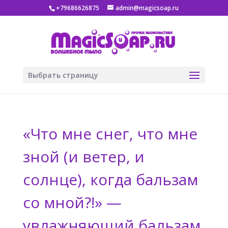
+79686626875
admin@magicsoap.ru
Выбрать страницу
«Что мне снег, что мне
зной (и ветер, и
солнце), когда бальзам
со мной?!» —
увлажняющий бальзам