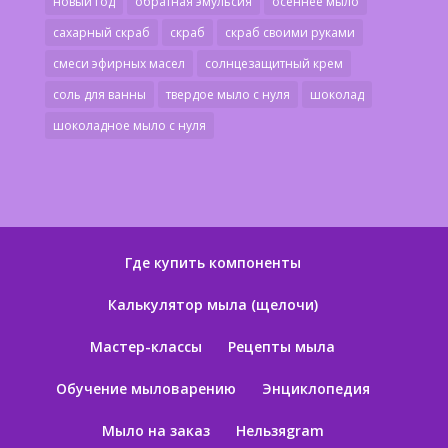
новый год
обратная эмульсия
осеннее мыло
сахарный скраб
скраб
скраб своими руками
смеси эфирных масел
солнцезащитный крем
соль для ванны
твердое мыло с нуля
шоколад
шоколадное мыло с нуля
Где купить компоненты
Калькулятор мыла (щелочи)
Мастер-классы
Рецепты мыла
Обучение мыловарению
Энциклопедия
Мыло на заказ
Нельзяgram