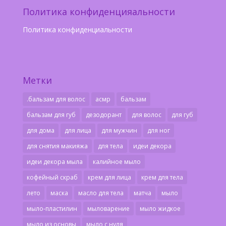
Политика конфиденцияальности
Политика конфиденциальности
Метки
.бальзам для волос
асмр
бальзам
бальзам для губ
дезодорант
для волос
для губ
для дома
для лица
для мужчин
для ног
для снятия макияжа
для тела
идеи декора
идеи декора мыла
калийное мыло
кофейный скраб
крем для лица
крем для тела
лето
маска
масло для тела
матча
мыло
мыло-пластилин
мыловарение
мыло жидкое
мыло из основы
мыло с нуля