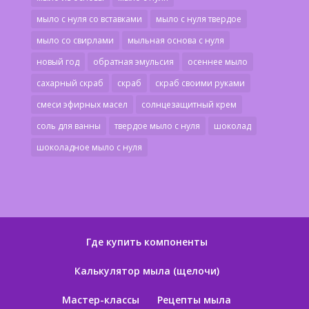
мыло с нуля со вставками
мыло с нуля твердое
мыло со свирлами
мыльная основа с нуля
новый год
обратная эмульсия
осеннее мыло
сахарный скраб
скраб
скраб своими руками
смеси эфирных масел
солнцезащитный крем
соль для ванны
твердое мыло с нуля
шоколад
шоколадное мыло с нуля
Где купить компоненты
Калькулятор мыла (щелочи)
Мастер-классы
Рецепты мыла