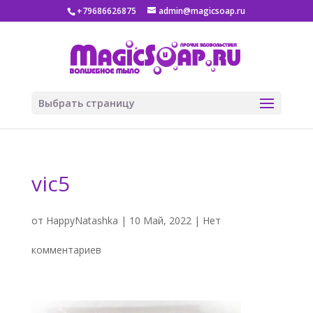
+79686626875
admin@magicsoap.ru
Выбрать страницу
vic5
от
HappyNatashka
|
10 Май, 2022
|
Нет
комментариев