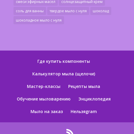
смеси эфирных масел
солнцезащитный крем
соль для ванны
твердое мыло с нуля
шоколад
шоколадное мыло с нуля
Где купить компоненты
Калькулятор мыла (щелочи)
Мастер-классы
Рецепты мыла
Обучение мыловарению
Энциклопедия
Мыло на заказ
Нельзяgram