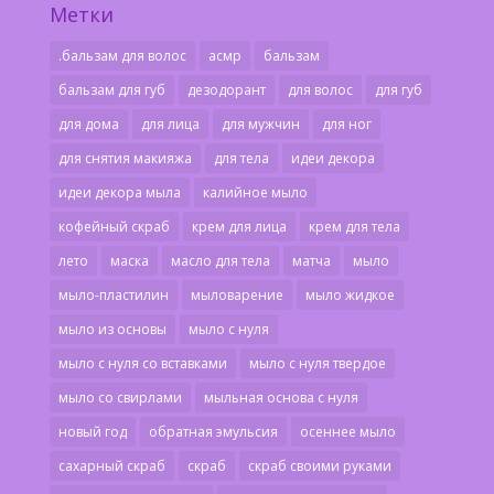
Метки
.бальзам для волос
асмр
бальзам
бальзам для губ
дезодорант
для волос
для губ
для дома
для лица
для мужчин
для ног
для снятия макияжа
для тела
идеи декора
идеи декора мыла
калийное мыло
кофейный скраб
крем для лица
крем для тела
лето
маска
масло для тела
матча
мыло
мыло-пластилин
мыловарение
мыло жидкое
мыло из основы
мыло с нуля
мыло с нуля со вставками
мыло с нуля твердое
мыло со свирлами
мыльная основа с нуля
новый год
обратная эмульсия
осеннее мыло
сахарный скраб
скраб
скраб своими руками