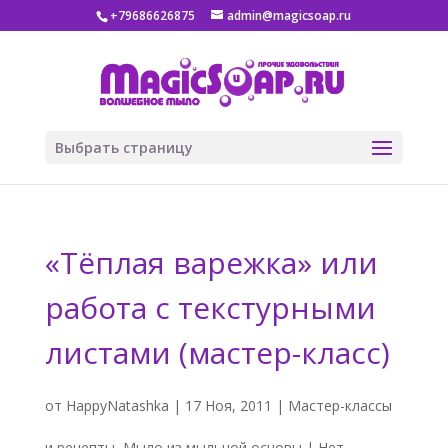
+79686626875
admin@magicsoap.ru
Выбрать страницу
«Тёплая варежка» или
работа с текстурными
листами (мастер-класс)
от
HappyNatashka
|
17 Ноя, 2011
|
Мастер-классы
и рецепты
,
Мыло из мыльной основы
|
Нет