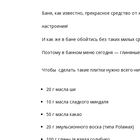
Баня, как известно, прекрасное средство от 
настроения!
И как же в бане обойтись без таких милых 
Поэтому в банном меню сегодня — глиняны
Чтобы сделать такие плитки нужно всего-ни
20 г масла ши
10 г масла сладкого миндаля
50 г масла какао
20 г эмульсионного воска (типа Polawax)
100 г глины (я взяла голубую)