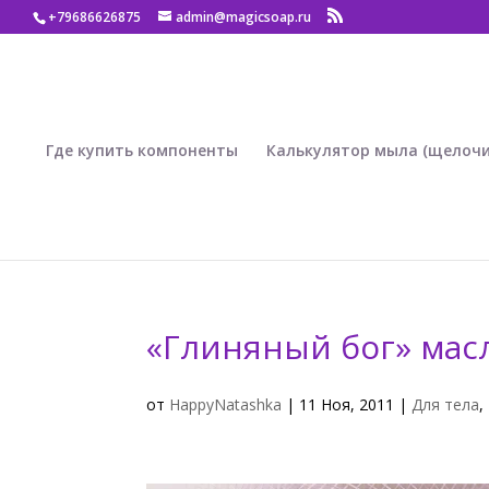
+79686626875
admin@magicsoap.ru
Где купить компоненты
Калькулятор мыла (щелочи
«Глиняный бог» мас
от
HappyNatashka
|
11 Ноя, 2011
|
Для тела
,