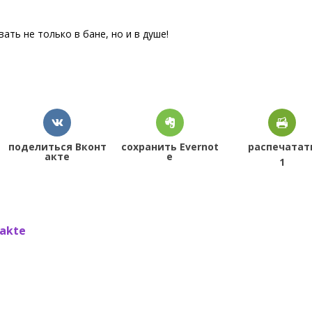
ть не только в бане, но и в душе!
поделиться Вконт
сохранить Evernot
распечатат
акте
e
1
akte