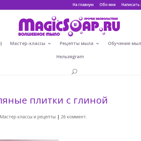
На главную
Обо мне
Написать
)
Мастер-классы
Рецепты мыла
Обучение мы
Нельзяgram
ляные плитки с глиной
Мастер-классы и рецепты
|
26 коммент.