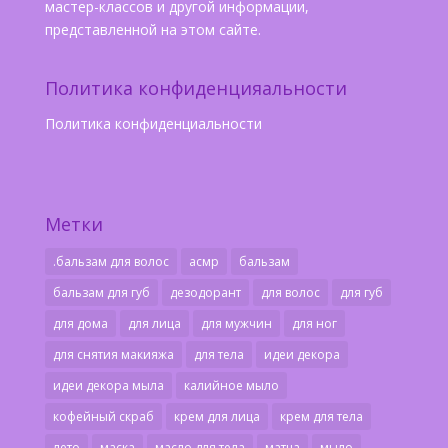
мастер-классов и другой информации,
представленной на этом сайте.
Политика конфиденцияальности
Политика конфиденциальности
Метки
.бальзам для волос
асмр
бальзам
бальзам для губ
дезодорант
для волос
для губ
для дома
для лица
для мужчин
для ног
для снятия макияжа
для тела
идеи декора
идеи декора мыла
калийное мыло
кофейный скраб
крем для лица
крем для тела
лето
маска
масло для тела
матча
мыло