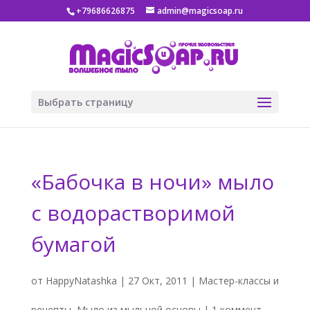
+79686626875
admin@magicsoap.ru
Выбрать страницу
«Бабочка в ночи» мыло
с водорастворимой
бумагой
от
HappyNatashka
|
27 Окт, 2011
|
Мастер-классы и
рецепты
,
Мыло из мыльной основы
|
1 коммент.