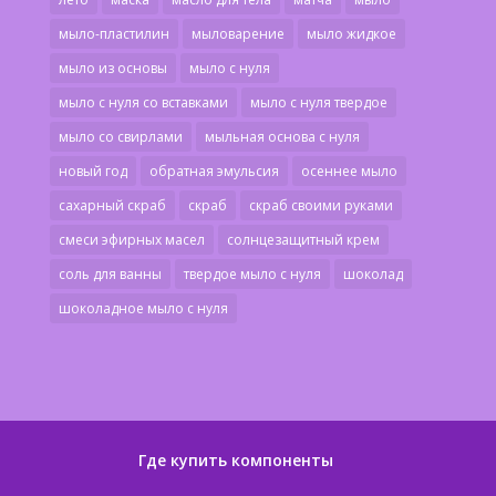
мыло-пластилин
мыловарение
мыло жидкое
мыло из основы
мыло с нуля
мыло с нуля со вставками
мыло с нуля твердое
мыло со свирлами
мыльная основа с нуля
новый год
обратная эмульсия
осеннее мыло
сахарный скраб
скраб
скраб своими руками
смеси эфирных масел
солнцезащитный крем
соль для ванны
твердое мыло с нуля
шоколад
шоколадное мыло с нуля
Где купить компоненты