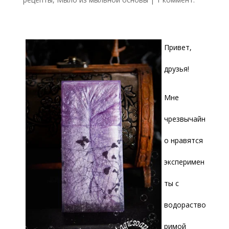
Привет,
друзья!
Мне
чрезвычайн
о нравятся
эксперимен
ты с
водораство
римой