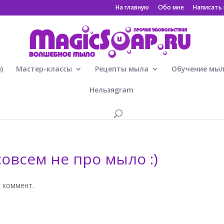
На главную
Обо мне
Написать
)
Мастер-классы
Рецепты мыла
Обучение мы
Нельзяgram
овсем не про мыло :)
3 коммент.