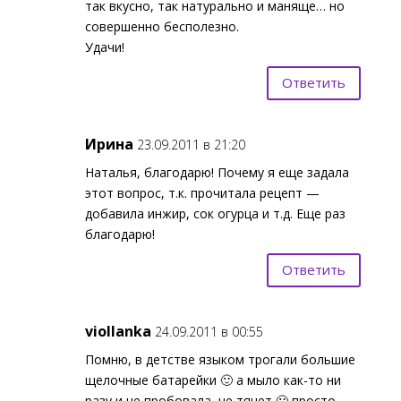
так вкусно, так натурально и маняще… но
совершенно бесполезно.
Удачи!
Ответить
Ирина
23.09.2011 в 21:20
Наталья, благодарю! Почему я еще задала
этот вопрос, т.к. прочитала рецепт —
добавила инжир, сок огурца и т.д. Еще раз
благодарю!
Ответить
viollanka
24.09.2011 в 00:55
Помню, в детстве языком трогали большие
щелочные батарейки 🙂 а мыло как-то ни
разу и не пробовала, не тянет 🙂 просто