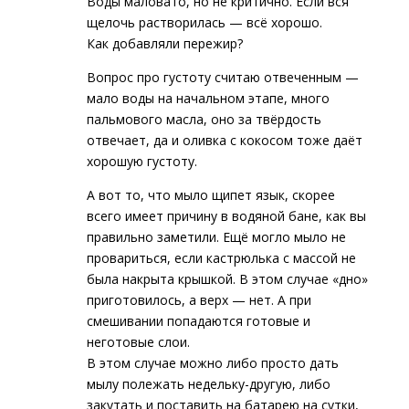
Воды маловато, но не критично. Если вся
щелочь растворилась — всё хорошо.
Как добавляли пережир?
Вопрос про густоту считаю отвеченным —
мало воды на начальном этапе, много
пальмового масла, оно за твёрдость
отвечает, да и оливка с кокосом тоже даёт
хорошую густоту.
А вот то, что мыло щипет язык, скорее
всего имеет причину в водяной бане, как вы
правильно заметили. Ещё могло мыло не
провариться, если кастрюлька с массой не
была накрыта крышкой. В этом случае «дно»
приготовилось, а верх — нет. А при
смешивании попадаются готовые и
неготовые слои.
В этом случае можно либо просто дать
мылу полежать недельку-другую, либо
закутать и поставить на батарею на сутки,