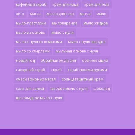
кофейный скраб
крем для лица
крем для тела
лето
маска
масло для тела
матча
мыло
мыло-пластилин
мыловарение
мыло жидкое
мыло из основы
мыло с нуля
мыло с нуля со вставками
мыло с нуля твердое
мыло со свирлами
мыльная основа с нуля
новый год
обратная эмульсия
осеннее мыло
сахарный скраб
скраб
скраб своими руками
смеси эфирных масел
солнцезащитный крем
соль для ванны
твердое мыло с нуля
шоколад
шоколадное мыло с нуля