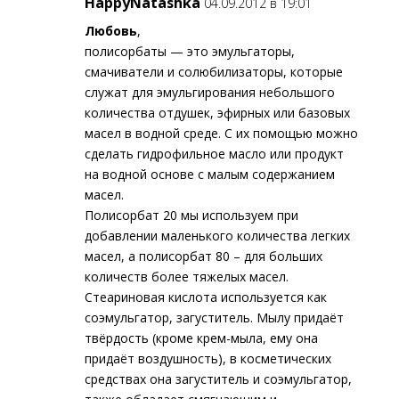
HappyNatashka
04.09.2012 в 19:01
Любовь
,
полисорбаты — это эмульгаторы,
смачиватели и солюбилизаторы, которые
служат для эмульгирования небольшого
количества отдушек, эфирных или базовых
масел в водной среде. С их помощью можно
сделать гидрофильное масло или продукт
на водной основе с малым содержанием
масел.
Полисорбат 20 мы используем при
добавлении маленького количества легких
масел, а полисорбат 80 – для больших
количеств более тяжелых масел.
Стеариновая кислота используется как
соэмульгатор, загуститель. Мылу придаёт
твёрдость (кроме крем-мыла, ему она
придаёт воздушность), в косметических
средствах она загуститель и соэмульгатор,