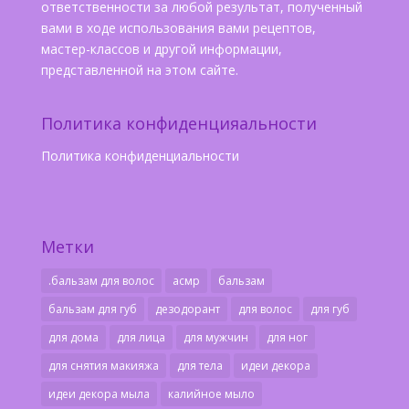
ответственности за любой результат, полученный
вами в ходе использования вами рецептов,
мастер-классов и другой информации,
представленной на этом сайте.
Политика конфиденцияальности
Политика конфиденциальности
Метки
.бальзам для волос
асмр
бальзам
бальзам для губ
дезодорант
для волос
для губ
для дома
для лица
для мужчин
для ног
для снятия макияжа
для тела
идеи декора
идеи декора мыла
калийное мыло