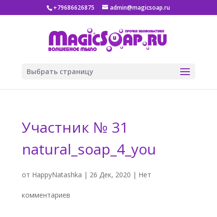
+79686626875
admin@magicsoap.ru
Выбрать страницу
Участник № 31
natural_soap_4_you
от
HappyNatashka
|
26 Дек, 2020
|
Нет
комментариев