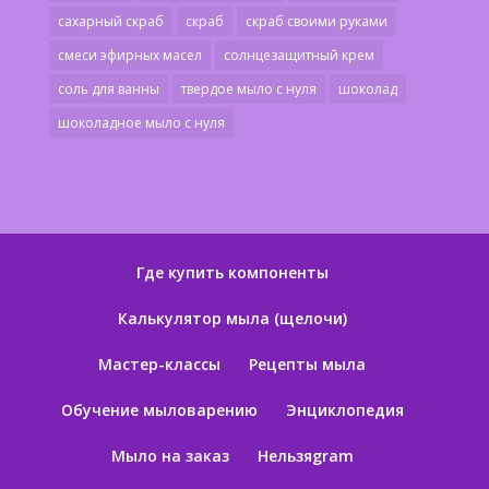
сахарный скраб
скраб
скраб своими руками
смеси эфирных масел
солнцезащитный крем
соль для ванны
твердое мыло с нуля
шоколад
шоколадное мыло с нуля
Где купить компоненты
Калькулятор мыла (щелочи)
Мастер-классы
Рецепты мыла
Обучение мыловарению
Энциклопедия
Мыло на заказ
Нельзяgram