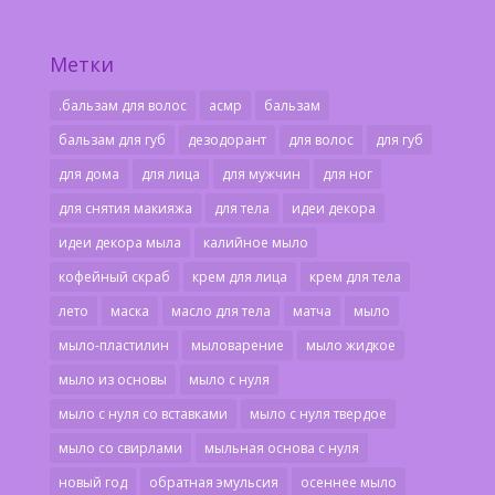
Метки
.бальзам для волос
асмр
бальзам
бальзам для губ
дезодорант
для волос
для губ
для дома
для лица
для мужчин
для ног
для снятия макияжа
для тела
идеи декора
идеи декора мыла
калийное мыло
кофейный скраб
крем для лица
крем для тела
лето
маска
масло для тела
матча
мыло
мыло-пластилин
мыловарение
мыло жидкое
мыло из основы
мыло с нуля
мыло с нуля со вставками
мыло с нуля твердое
мыло со свирлами
мыльная основа с нуля
новый год
обратная эмульсия
осеннее мыло