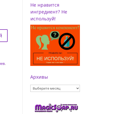
Не нравится
ингредиент? Не
используй!
иев
.
Архивы
Архивы