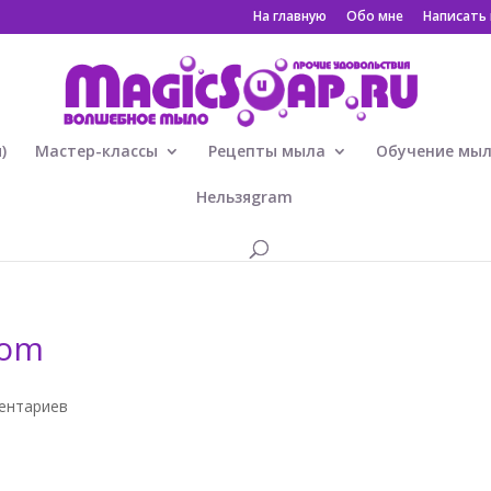
На главную
Обо мне
Написать
)
Мастер-классы
Рецепты мыла
Обучение мы
Нельзяgram
lom
ентариев