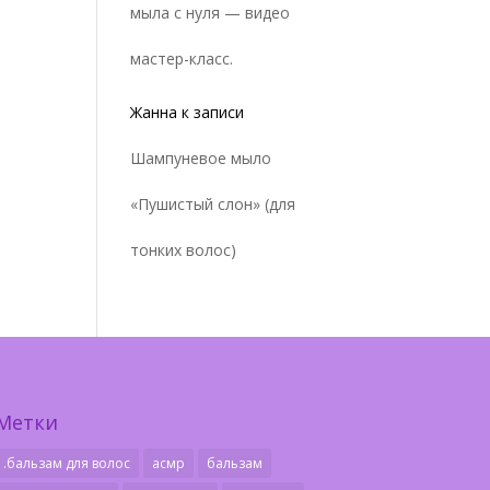
мыла с нуля — видео
мастер-класс.
Жанна
к записи
Шампуневое мыло
«Пушистый слон» (для
тонких волос)
Метки
.бальзам для волос
асмр
бальзам