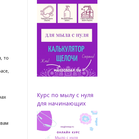
, то
расе,
Курс по мылу с нуля
нах
для начинающих
 вам