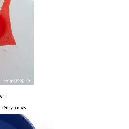
ода!
 тёплую воду.