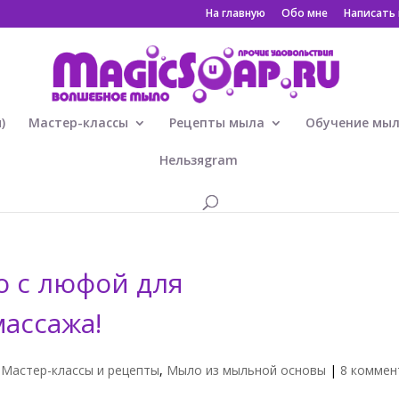
На главную
Обо мне
Написать
)
Мастер-классы
Рецепты мыла
Обучение мы
Нельзяgram
о с люфой для
ассажа!
,
Мастер-классы и рецепты
,
Мыло из мыльной основы
|
8 коммен