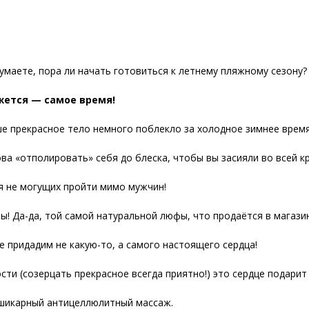
думаете, пора ли начать готовиться к летнему пляжному сезону?
жется — самое время!
ше прекрасное тело немного поблекло за холодное зимнее время
ова «отполировать» себя до блеска, чтобы вы засияли во всей к
я не могущих пройти мимо мужчин!
ы! Да-да, той самой натуральной люфы, что продаётся в магази
е придадим не какую-то, а самого настоящего сердца!
ти (созерцать прекрасное всегда приятно!) это сердце подарит
 шикарный антицеллюлитный массаж.