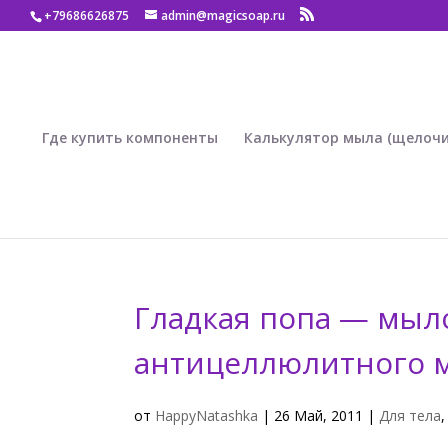
+79686626875
admin@magicsoap.ru
Где купить компоненты
Калькулятор мыла (щелочи
Гладкая попа — мыл
антицеллюлитного м
от
HappyNatashka
|
26 Май, 2011
|
Для тела