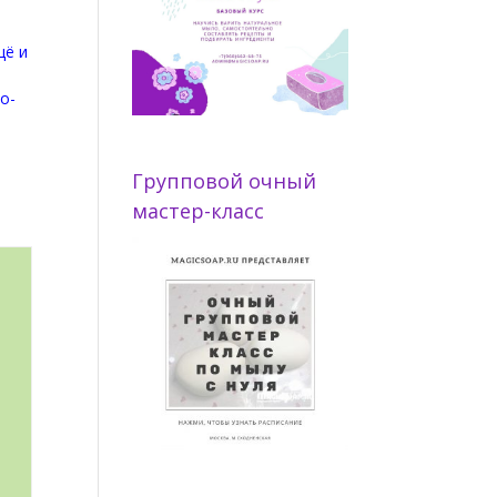
щё и
о-
Групповой очный
мастер-класс