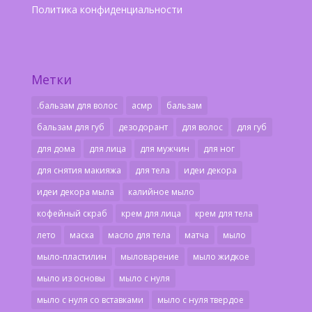
Политика конфиденциальности
Метки
.бальзам для волос
асмр
бальзам
бальзам для губ
дезодорант
для волос
для губ
для дома
для лица
для мужчин
для ног
для снятия макияжа
для тела
идеи декора
идеи декора мыла
калийное мыло
кофейный скраб
крем для лица
крем для тела
лето
маска
масло для тела
матча
мыло
мыло-пластилин
мыловарение
мыло жидкое
мыло из основы
мыло с нуля
мыло с нуля со вставками
мыло с нуля твердое