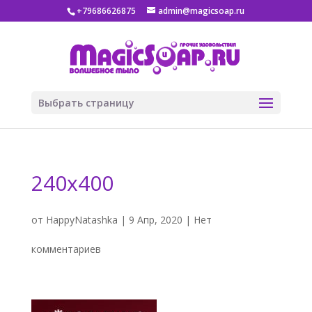
+79686626875
admin@magicsoap.ru
Выбрать страницу
240х400
от
HappyNatashka
|
9 Апр, 2020
|
Нет
комментариев