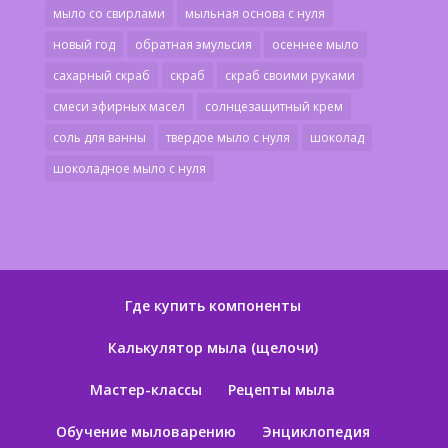
мыло со свирлами
мыльная основа с нуля
новый год
обратная эмульсия
осеннее мыло
сахарный скраб
скраб
скраб своими руками
смеси эфирных масел
солнцезащитный крем
соль для ванны
твердое мыло с нуля
шоколад
шоколадное мыло с нуля
Где купить компоненты
Калькулятор мыла (щелочи)
Мастер-классы
Рецепты мыла
Обучение мыловарению
Энциклопедия