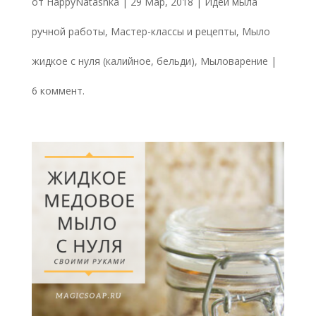
от
HappyNatashka
|
29 Мар, 2018
|
Идеи мыла
ручной работы
,
Мастер-классы и рецепты
,
Мыло
жидкое с нуля (калийное, бельди)
,
Мыловарение
|
6 коммент.