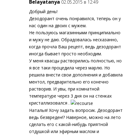
Belayatanya
02.05.2015 в 12:49
Добрый день!
Дезодорант очень понравился, теперь он у
нас один на двоих с мужем.
Не пользуюсь магазинными принципиально
и мужу не даю. Обрадовалась несказанно,
когда прочла Ваш рецепт, ведь дезодорант
иногда бывает просто необходим.
У меня квасцы растворились полностью, но
я все таки процедила через марлю. Но
решила внести свои дополнения и добавила
ментол, предварительно его конечно
растворив. И увы, при комнатной
температуре через 3 дня он на стенках
кристаллизовался .
Наталья! Хочу задать вопросик. Дезодорант
ведь безвреден!? Наверное, можно на лето
сделать его с какой-нибудь приятной
отдушкой или эфирным маслом и