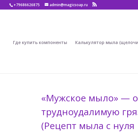
+79686626875
admin@magicsoap.ru
Где купить компоненты
Калькулятор мыла (щелочи
«Мужское мыло» — о
трудноудалимую гря
(Рецепт мыла с нуля 