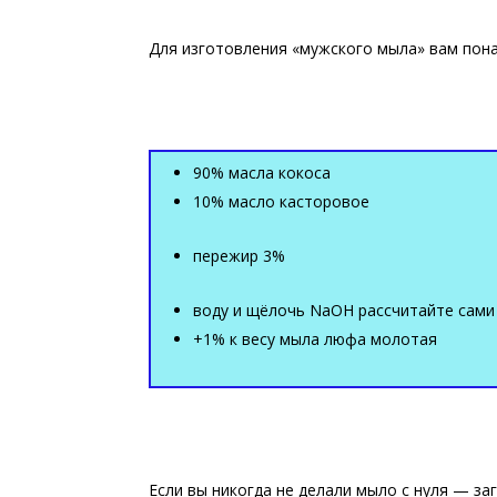
Для изготовления «мужского мыла» вам пон
90% масла кокоса
10% масло касторовое
пережир 3%
воду и щёлочь NaOH рассчитайте сами
+1% к весу мыла люфа молотая
Если вы никогда не делали мыло с нуля — з