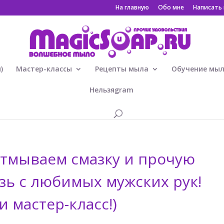
На главную
Обо мне
Написать
)
Мастер-классы
Рецепты мыла
Обучение мы
Нельзяgram
тмываем смазку и прочую
зь с любимых мужских рук!
и мастер-класс!)