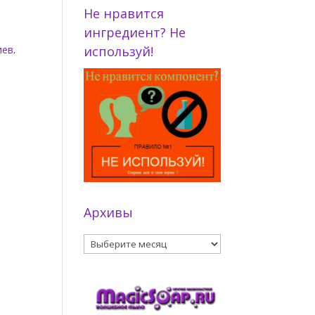
Не нравится
ингредиент? Не
иев
.
используй!
Архивы
Архивы