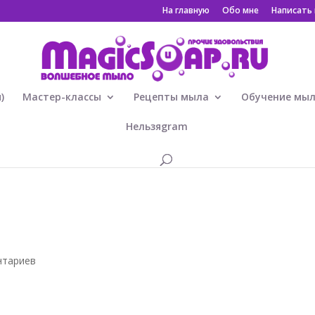
На главную
Обо мне
Написать
)
Мастер-классы
Рецепты мыла
Обучение мы
Нельзяgram
нтариев