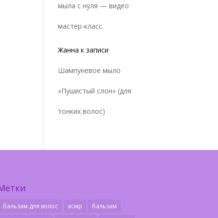
мыла с нуля — видео
мастер-класс.
Жанна
к записи
Шампуневое мыло
«Пушистый слон» (для
тонких волос)
Метки
.бальзам для волос
асмр
бальзам