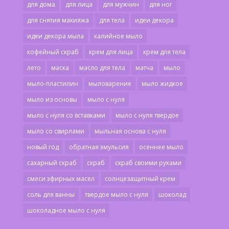
для дома
для лица
для мужчин
для ног
для снятия макияжа
для тела
идеи декора
идеи декора мыла
калийное мыло
кофейный скраб
крем для лица
крем для тела
лето
маска
масло для тела
матча
мыло
мыло-пластилин
мыловарение
мыло жидкое
мыло из основы
мыло с нуля
мыло с нуля со вставками
мыло с нуля твердое
мыло со свирлами
мыльная основа с нуля
новый год
обратная эмульсия
осеннее мыло
сахарный скраб
скраб
скраб своими руками
смеси эфирных масел
солнцезащитный крем
соль для ванны
твердое мыло с нуля
шоколад
шоколадное мыло с нуля