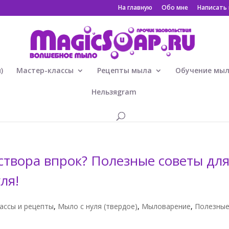
На главную
Обо мне
Написать
)
Мастер-классы
Рецепты мыла
Обучение мы
Нельзяgram
створа впрок? Полезные советы дл
ля!
ассы и рецепты
,
Мыло с нуля (твердое)
,
Мыловарение
,
Полезны