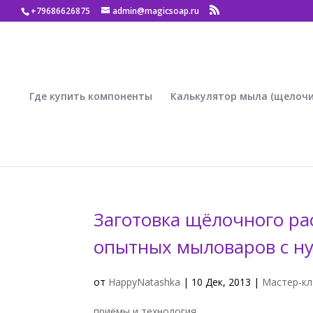
+79686626875
admin@magicsoap.ru
Где купить компоненты
Калькулятор мыла (щелочи
Заготовка щёлочного ра
опытных мыловаров с ну
от
HappyNatashka
|
10 Дек, 2013
|
Мастер-кл
приёмы и технология