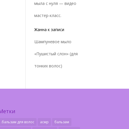
мыла с нуля — видео
мастер-класс.
Жанна
к записи
Шампуневое мыло
«Пушистый слон» (для
тонких волос)
Метки
.бальзам для волос
асмр
бальзам