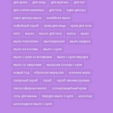
для дома
для лица
для мужчин
для ног
для снятия макияжа
для тела
идеи декора
идеи декора мыла
калийное мыло
кофейный скраб
крем для лица
крем для тела
лето
маска
масло для тела
матча
мыло
мыло-пластилин
мыловарение
мыло жидкое
мыло из основы
мыло с нуля
мыло с нуля со вставками
мыло с нуля твердое
мыло со свирлами
мыльная основа с нуля
новый год
обратная эмульсия
осеннее мыло
сахарный скраб
скраб
скраб своими руками
смеси эфирных масел
солнцезащитный крем
соль для ванны
твердое мыло с нуля
шоколад
шоколадное мыло с нуля