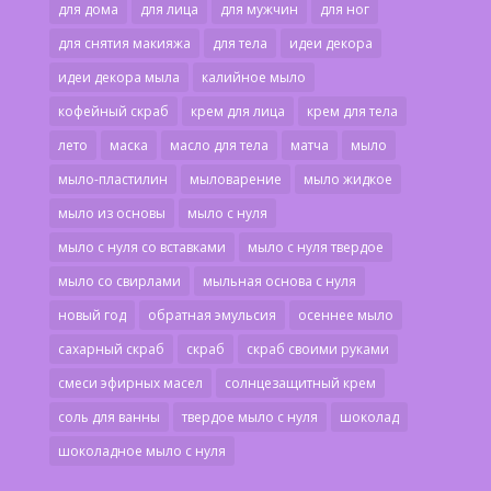
для дома
для лица
для мужчин
для ног
для снятия макияжа
для тела
идеи декора
идеи декора мыла
калийное мыло
кофейный скраб
крем для лица
крем для тела
лето
маска
масло для тела
матча
мыло
мыло-пластилин
мыловарение
мыло жидкое
мыло из основы
мыло с нуля
мыло с нуля со вставками
мыло с нуля твердое
мыло со свирлами
мыльная основа с нуля
новый год
обратная эмульсия
осеннее мыло
сахарный скраб
скраб
скраб своими руками
смеси эфирных масел
солнцезащитный крем
соль для ванны
твердое мыло с нуля
шоколад
шоколадное мыло с нуля