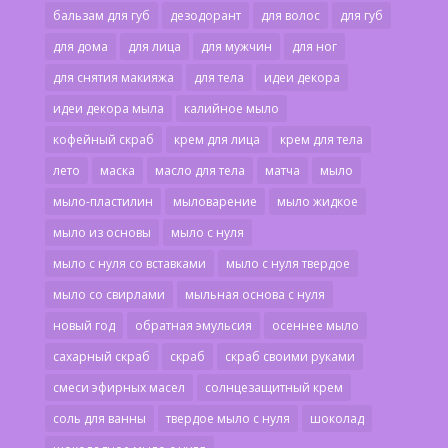
бальзам для губ
дезодорант
для волос
для губ
для дома
для лица
для мужчин
для ног
для снятия макияжа
для тела
идеи декора
идеи декора мыла
калийное мыло
кофейный скраб
крем для лица
крем для тела
лето
маска
масло для тела
матча
мыло
мыло-пластилин
мыловарение
мыло жидкое
мыло из основы
мыло с нуля
мыло с нуля со вставками
мыло с нуля твердое
мыло со свирлами
мыльная основа с нуля
новый год
обратная эмульсия
осеннее мыло
сахарный скраб
скраб
скраб своими руками
смеси эфирных масел
солнцезащитный крем
соль для ванны
твердое мыло с нуля
шоколад